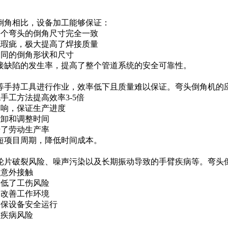
倒角相比，设备加工能够保证：
每个弯头的倒角尺寸完全一致
无瑕疵，极大提高了焊接质量
相同的倒角形状和尺寸
接缺陷的发生率，提高了整个管道系统的安全可靠性。
等手持工具进行作业，效率低下且质量难以保证。弯头倒角机的
手工方法提高效率3-5倍
影响，保证生产进度
装卸和调整时间
升了劳动生产率
短项目周期，降低时间成本。
轮片破裂风险、噪声污染以及长期振动导致的手臂疾病等。弯头
和意外接触
降低了工伤风险
，改善工作环境
确保设备安全运行
业疾病风险