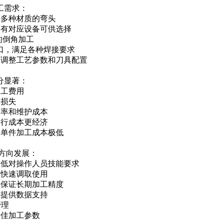
工需求：
等多种材质的弯头
均有对应设备可供选择
度的倒角加工
的坡口，满足各种焊接要求
可调整工艺参数和刀具配置
分显著：
人工费用
废损失
修率和维护成本
运行成本更经济
来单件加工成本极低
的方向发展：
降低对操作人员技能要求
的快速调取使用
，保证长期加工精度
划提供数据支持
管理
最佳加工参数