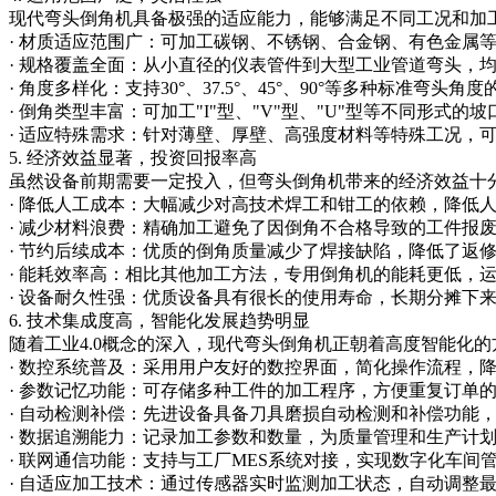
现代弯头倒角机具备极强的适应能力，能够满足不同工况和加
· 材质适应范围广：可加工碳钢、不锈钢、合金钢、有色金属
· 规格覆盖全面：从小直径的仪表管件到大型工业管道弯头，
· 角度多样化：支持30°、37.5°、45°、90°等多种标准弯头角
· 倒角类型丰富：可加工"I"型、"V"型、"U"型等不同形式
· 适应特殊需求：针对薄壁、厚壁、高强度材料等特殊工况，
5. 经济效益显著，投资回报率高
虽然设备前期需要一定投入，但弯头倒角机带来的经济效益十
· 降低人工成本：大幅减少对高技术焊工和钳工的依赖，降低
· 减少材料浪费：精确加工避免了因倒角不合格导致的工件报
· 节约后续成本：优质的倒角质量减少了焊接缺陷，降低了返
· 能耗效率高：相比其他加工方法，专用倒角机的能耗更低，
· 设备耐久性强：优质设备具有很长的使用寿命，长期分摊下
6. 技术集成度高，智能化发展趋势明显
随着工业4.0概念的深入，现代弯头倒角机正朝着高度智能化
· 数控系统普及：采用用户友好的数控界面，简化操作流程，
· 参数记忆功能：可存储多种工件的加工程序，方便重复订单
· 自动检测补偿：先进设备具备刀具磨损自动检测和补偿功能
· 数据追溯能力：记录加工参数和数量，为质量管理和生产计
· 联网通信功能：支持与工厂MES系统对接，实现数字化车间
· 自适应加工技术：通过传感器实时监测加工状态，自动调整