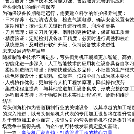
· 售后服务：选择技术支持能力强、售后服务完善的供应商
弯头倒角机的维护与保养
为确保设备长期稳定运行，需要建立科学的维护保养制度：
· 日常保养：包括清洁设备、检查气源电源、确认安全装置有
· 定期维护：按计划对关键部件进行检查、润滑和更换
· 刀具管理：建立刀具使用、磨削和更换记录，保证加工质量
· 精度验证：定期检测设备加工精度，必要时进行调整和校准
· 系统更新：及时进行软件升级，保持设备技术先进性
未来发展趋势与展望
随着制造业技术不断进步，弯头倒角机正朝着更加智能、高效
· 智能化进一步深入：人工智能技术的应用将使设备具备自学
· 柔性制造能力增强：能够快速适应多品种、小批量的生产模
· 绿色环保设计：低能耗、低噪声、低粉尘排放成为基本要求
· 人机协作优化：更加符合人机工程学原理，降低操作疲劳
· 集成化程度提高：与其他管道加工设备集成，形成完整的加
· 远程服务支持：基于物联网技术实现远程监控、诊断和维护
结语
弯头倒角机作为管道预制行业的关键设备，以其卓越的加工精
的深入推进，以弯头倒角机为代表的专用加工设备将在提升管
对于管道加工企业而言，投资先进的弯头倒角机不仅是提升当
场竞争中赢得先机，为企业的可持续发展奠定坚实基础。
上一篇：
弯头机厂家直销：打造管道工程的核心力量