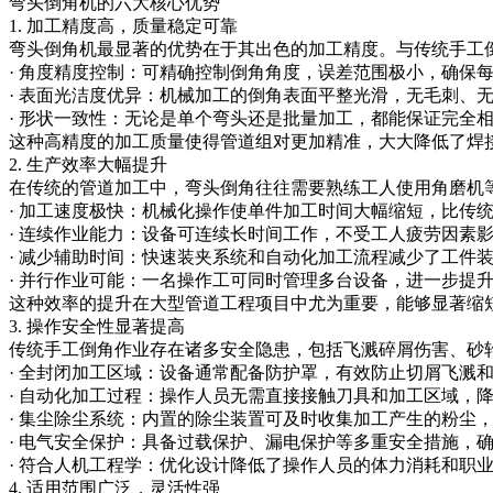
弯头倒角机的六大核心优势
1. 加工精度高，质量稳定可靠
弯头倒角机最显著的优势在于其出色的加工精度。与传统手工
· 角度精度控制：可精确控制倒角角度，误差范围极小，确保
· 表面光洁度优异：机械加工的倒角表面平整光滑，无毛刺、
· 形状一致性：无论是单个弯头还是批量加工，都能保证完全
这种高精度的加工质量使得管道组对更加精准，大大降低了焊
2. 生产效率大幅提升
在传统的管道加工中，弯头倒角往往需要熟练工人使用角磨机
· 加工速度极快：机械化操作使单件加工时间大幅缩短，比传统
· 连续作业能力：设备可连续长时间工作，不受工人疲劳因素
· 减少辅助时间：快速装夹系统和自动化加工流程减少了工件
· 并行作业可能：一名操作工可同时管理多台设备，进一步提
这种效率的提升在大型管道工程项目中尤为重要，能够显著缩
3. 操作安全性显著提高
传统手工倒角作业存在诸多安全隐患，包括飞溅碎屑伤害、砂
· 全封闭加工区域：设备通常配备防护罩，有效防止切屑飞溅
· 自动化加工过程：操作人员无需直接接触刀具和加工区域，
· 集尘除尘系统：内置的除尘装置可及时收集加工产生的粉尘
· 电气安全保护：具备过载保护、漏电保护等多重安全措施，
· 符合人机工程学：优化设计降低了操作人员的体力消耗和职
4. 适用范围广泛，灵活性强